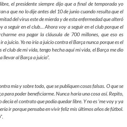
bre, el presidente siempre dijo que a final de temporada yo
n a que no lo dije antes del 10 de junio cuando resulta que el
mitad del virus este de mierda y de esta enfermedad que alteró
oy a seguir en el club… Ahora voy a seguir en el club porque el
charme era pagar la cláusula de 700 millones, que eso es
 a juicio. Yo no iría a juicio contra el Barça nunca porque es el
 el club de mi vida, tengo hecha aquí mi vida, el Barça me dio
 llevar al Barça a juicio”.
tra mía y sobre todo, que se publiquen cosas falsas. O que se
arça para poder beneficiarme. Nunca haría una cosa así. Repito,
o decía el contrato que podía quedar libre. Y no es ‘me voy y ya
a ir porque pensaba en vivir feliz mis últimos años de fútbol.
b”
.