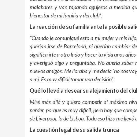
malabares y van tapando agujeros a medida que
bienestar de mi familia y del club”
.
La reacción de su familia ante la posible sa
“Cuando le comuniqué esto a mi mujer y mis hijos
querían irse de Barcelona, ni querían cambiar d
significa irte a otro lado y hacer tu vida unos años
y averiguó algo y preguntaba. No quería saber n
nuevos amigos. Me lloraba y me decía 'no nos vaya
a mí. Es muy difícil tomar una decisión”.
Qué lo llevó a desear su alejamiento del clu
Miré más allá y quiero competir al máximo nive
perder, porque es muy difícil, pero hay que compe
de Liverpool, lo de Lisboa. Todo eso hizo me llevó 
La cuestión legal de su salida trunca