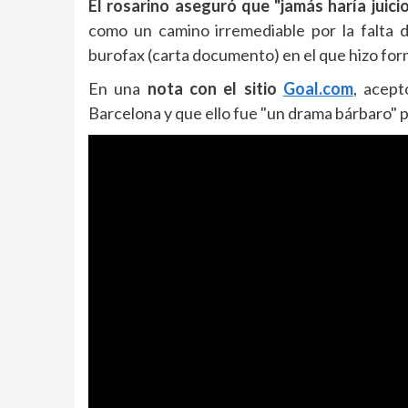
El rosarino aseguró que "jamás haría juicio
como un camino irremediable por la falta d
burofax (carta documento) en el que hizo form
En una
nota con el sitio
Goal.com
, acept
Barcelona y que ello fue "un drama bárbaro" par