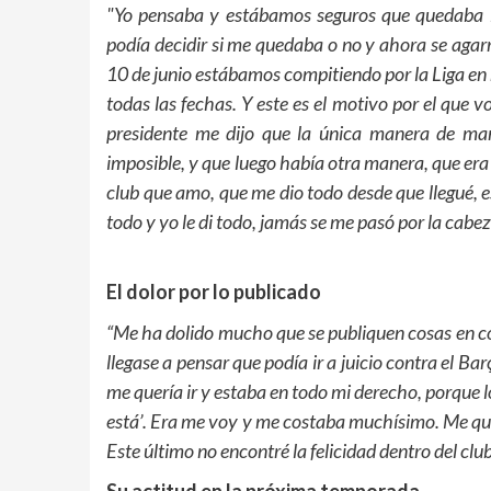
"Yo pensaba y estábamos seguros que quedaba li
podía decidir si me quedaba o no y ahora se agarra
10 de junio estábamos compitiendo por la Liga en 
todas las fechas. Y este es el motivo por el que v
presidente me dijo que la única manera de mar
imposible, y que luego había otra manera, que era ir
club que amo, que me dio todo desde que llegué, es
todo y yo le di todo, jamás se me pasó por la cabeza
El dolor por lo publicado
“Me ha dolido mucho que se publiquen cosas en con
llegase a pensar que podía ir a juicio contra el B
me quería ir y estaba en todo mi derecho, porque l
está’. Era me voy y me costaba muchísimo. Me querí
Este último no encontré la felicidad dentro del clu