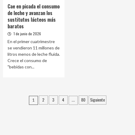
Cae en picada el consumo
de leche y avanzan los
sustitutos lácteos más
baratos
1 de junio de 2026
En el primer cuatrimestre
se vendieron 11 millones de
litros menos de leche fluida.
Crece el consumo de
"bebidas con...
Paginación
2
3
4
80
Siguiente
1
…
de
entradas