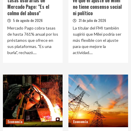
tasas usurarias de
ve que el ajuste de Milei
Mercado Pago: "Es el
no tiene consenso social
colmo del abuso"
ni político
5 de agosto de 2026
31 de julio de 2026
Mercado Pago cobra tasas
La titular del FMI también
de hasta 761% anual por los
sugirió que Milei podría ser
préstamos que ofrece en
más flexible con el ajuste
sus plataformas. "Es una
para que mejore la
burla", rechazó....
actividad....
Economía
Economía