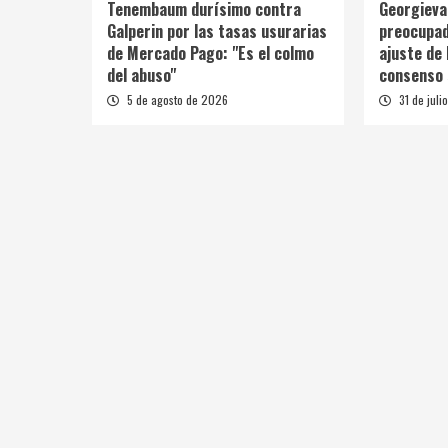
Tenembaum durísimo contra
Georgieva
Galperin por las tasas usurarias
preocupad
de Mercado Pago: "Es el colmo
ajuste de 
del abuso"
consenso s
5 de agosto de 2026
31 de juli