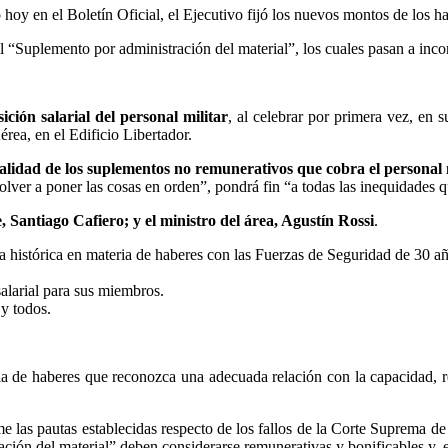
 hoy en el Boletín Oficial, el Ejecutivo fijó los nuevos montos de los ha
 “Suplemento por administración del material”, los cuales pasan a inco
ción salarial del personal militar
, al celebrar por primera vez, en 
rea, en el Edificio Libertador.
otalidad de los suplementos no remunerativos que cobra el personal
er a poner las cosas en orden”, pondrá fin “a todas las inequidades que
e, Santiago Cafiero; y el ministro del área, Agustín Rossi
.
a histórica en materia de haberes con las Fuerzas de Seguridad de 30 añ
alarial para sus miembros.
 y todos.
cala de haberes que reconozca una adecuada relación con la capacidad, 
e las pautas establecidas respecto de los fallos de la Corte Suprema de 
ación del material” deben considerarse remunerativas y bonificables y, 