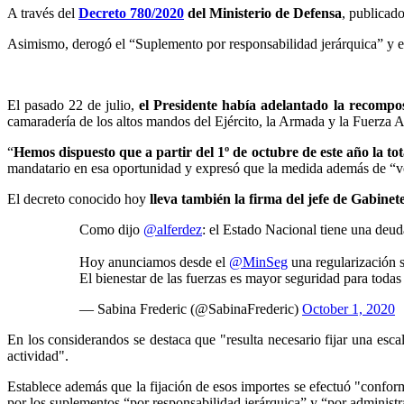
A través del
Decreto 780/2020
del Ministerio de Defensa
, publicado
Asimismo, derogó el “Suplemento por responsabilidad jerárquica” y el
El pasado 22 de julio,
el Presidente había adelantado la recomposi
camaradería de los altos mandos del Ejército, la Armada y la Fuerza Aé
“
Hemos dispuesto que a partir del 1º de octubre de este año la t
mandatario en esa oportunidad y expresó que la medida además de “volv
El decreto conocido hoy
lleva también la firma del jefe de Gabinet
Como dijo
@alferdez
: el Estado Nacional tiene una deud
Hoy anunciamos desde el
@MinSeg
una regularización s
El bienestar de las fuerzas es mayor seguridad para todas
— Sabina Frederic (@SabinaFrederic)
October 1, 2020
En los considerandos se destaca que "resulta necesario fijar una es
actividad".
Establece además que la fijación de esos importes se efectuó "conform
por los suplementos “por responsabilidad jerárquica” y “por administr