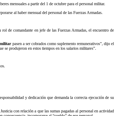
beres mensuales a partir del 1 de octubre para el personal militar.
rporarse al haber mensual del personal de las Fuerzas Armadas.
su rol de comandante en jefe de las Fuerzas Armadas, el encuentro de
 militar
pasen a ser cobrados como suplemento remunerativos”, dijo el
 se produjeron en estos tiempos en los salarios militares”.
os.
responsabilidad y dedicación que demanda la correcta ejecución de su
Justicia con relación a que las sumas pagadas al personal en actividad
en consecuencia, incorporarse al “sueldo” de ese personal.