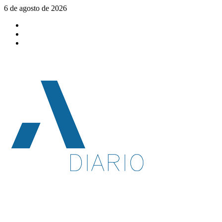
Saltar
6 de agosto de 2026
al
Facebook
contenido
Twitter
YouTube
Menú
principal