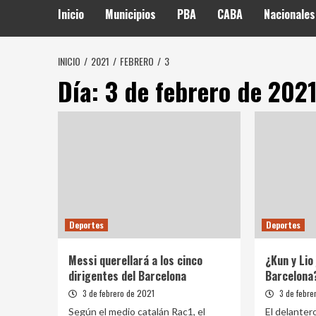
Inicio
Municipios
PBA
CABA
Nacionales
INICIO
2021
FEBRERO
3
Día:
3 de febrero de 202
Deportes
Deportes
Messi querellará a los cinco
¿Kun y Lio 
dirigentes del Barcelona
Barcelona
3 de febrero de 2021
3 de febre
Según el medio catalán Rac1, el
El delanter