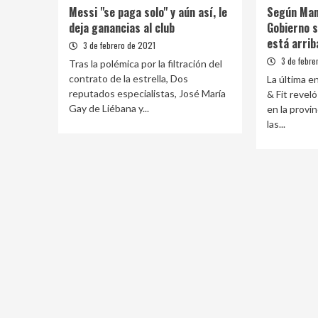
Messi "se paga solo" y aún así, le
Según Man
deja ganancias al club
Gobierno s
está arrib
3 de febrero de 2021
3 de febre
Tras la polémica por la filtración del
contrato de la estrella, Dos
La última 
reputados especialistas, José María
& Fit revel
Gay de Liébana y...
en la provi
las...