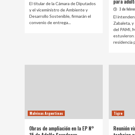
para adul
El titular de la Cámara de Diputados
3 de febre
y el viceministro de Ambiente y
Desarrollo Sostenible, firmarán el
El intenden
convenio de entrega...
Zabaleta, y
del PAMI, M
estuvieron 
residencia p
Malvinas Argentinas
Tigre
Obras de ampliación en la EP N°
Reunión vi