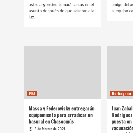
astro argentino tomará cartas en el
amigo del a
asunto después de que salieran a la
al equipo cat
luz...
PBA
Hurlingham
Massa y Federovisky entregarán
Juan Zabal
equipamiento para erradicar un
Rodríguez 
basural en Chascomús
puesta en 
vacunación
3 de febrero de 2021