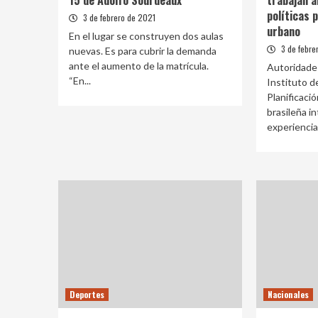
15 de Adolfo Sourdeaux
trabajan a
políticas 
3 de febrero de 2021
urbano
En el lugar se construyen dos aulas
3 de febre
nuevas. Es para cubrir la demanda
ante el aumento de la matrícula.
Autoridades
“En...
Instituto d
Planificaci
brasileña i
experiencia
Deportes
Nacionales