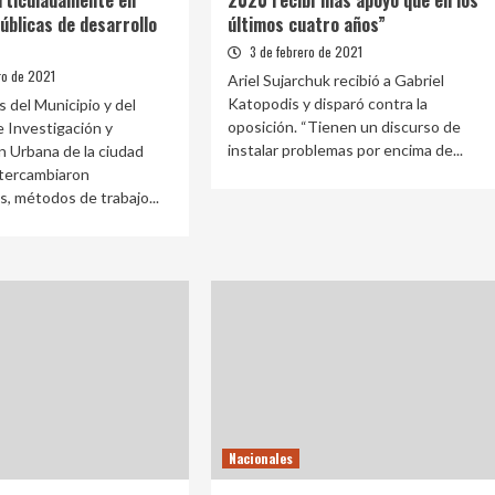
rticuladamente en
2020 recibí más apoyo que en los
públicas de desarrollo
últimos cuatro años”
3 de febrero de 2021
ro de 2021
Ariel Sujarchuk recibió a Gabriel
Katopodis y disparó contra la
 del Municipio y del
oposición. “Tienen un discurso de
e Investigación y
instalar problemas por encima de...
ón Urbana de la ciudad
ntercambiaron
s, métodos de trabajo...
Nacionales