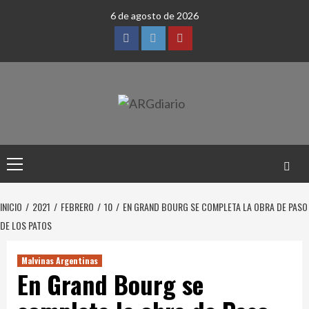
Saltar
6 de agosto de 2026
al
contenido
Facebook
Twitter
YouTube
Menú
principal
INICIO
2021
FEBRERO
10
EN GRAND BOURG SE COMPLETA LA OBRA DE PASO
DE LOS PATOS
Malvinas Argentinas
En Grand Bourg se