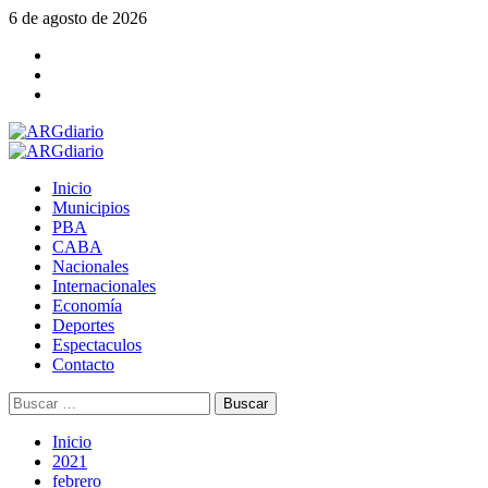
Saltar
6 de agosto de 2026
al
Facebook
contenido
Twitter
YouTube
Menú
principal
Inicio
Municipios
PBA
CABA
Nacionales
Internacionales
Economía
Deportes
Espectaculos
Contacto
Buscar:
Inicio
2021
febrero