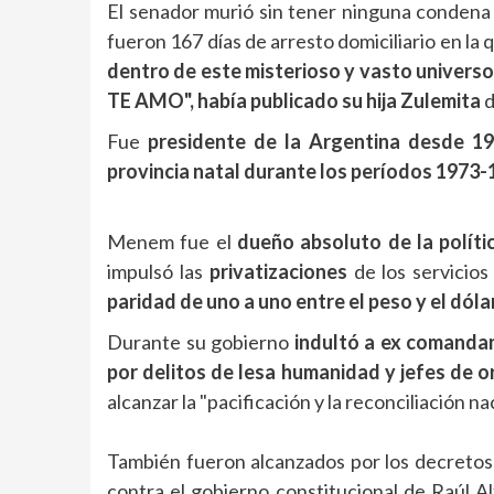
El senador murió sin tener ninguna condena 
fueron 167 días de arresto domiciliario en l
dentro de este misterioso y vasto universo e
TE AMO", había publicado su hija Zulemita
d
Fue
presidente de la Argentina desde 1
provincia natal durante los períodos 1973-
Menem fue el
dueño absoluto de la políti
impulsó las
privatizaciones
de los servicio
paridad de uno a uno entre el peso y el dólar
Durante su gobierno
indultó a ex comandan
por delitos de lesa humanidad y jefes de o
alcanzar la "pacificación y la reconciliación na
También fueron alcanzados por los decretos 
contra el gobierno constitucional de Raúl A