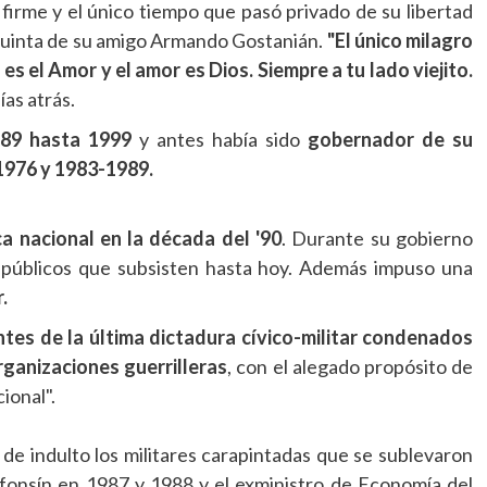
firme y el único tiempo que pasó privado de su libertad
a quinta de su amigo Armando Gostanián.
"El único milagro
s el Amor y el amor es Dios. Siempre a tu lado viejito.
ías atrás.
989 hasta 1999
y antes había sido
gobernador de su
1976 y 1983-1989.
ca nacional en la década del '90
. Durante su gobierno
s públicos que subsisten hasta hoy. Además impuso una
.
tes de la última dictadura cívico-militar condenados
rganizaciones guerrilleras
, con el alegado propósito de
cional".
de indulto los militares carapintadas que se sublevaron
lfonsín en 1987 y 1988 y el exministro de Economía del