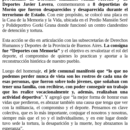
Deportes Javier Lovera
, conmemoraron a
8 deportistas de
Morón que fueron desaparecidos y desaparecida durante el
terrorismo de Estado
. Con este propósito, se colocó una placa en
la Casa de la Memoria y la Vida, ubicada en el Predio Mansión Seré
y Polideportivo Gorki Grana donde funcionó un centro clandestino
de detención y tortura.
Esta acción se dio en articulación con las subsecretarías de Derechos
Humanos y Deportes de la Provincia de Buenos Aires.
La consigna
fue “Deportes con Memoria”
y el objetivo es revalorizar el rol del
deporte, el compromiso de quienes lo practican y aportar a la
reconstrucción histórica de nuestro pueblo.
Luego del homenaje,
el jefe comunal manifestó que “lo que no
podemos perder nunca de vista son los rostros de cada una de
esas personas, que fueron sobre todo jóvenes, que soñaban con
tener una familia, con recibirse, con poder conseguir un trabajo
que los realice vocacionalmente y, además, realizaban una
actividad deportiva
”. Y agregó que “la mejor forma de honrar esas
vidas que perdieron, es abrazar también una causa que tenga que ver
con la militancia, el compromiso y el deporte. Pensarnos en clave
colectiva, que es lo más importante, conjugar el nosotros y nosotras,
siempre más que el yo y el individualismo, y en este lugar donde
tuvo sede la tortura, la desaparición y la muerte, hoy abrazamos la
esperanza”.