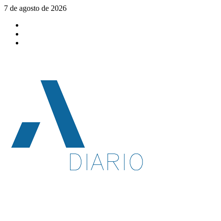
Saltar
7 de agosto de 2026
al
Facebook
contenido
Twitter
YouTube
Menú
principal