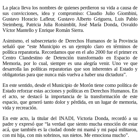
La placa lleva los nombres de quienes perdieron su vida a causa de
sus convicciones, idea y compromiso: Claudio Julio Giombini,
Gustavo Horacio Lafleur, Gustavo Alberto Griguera, Luis Pablo
Steimberg, Patricia Julia Roisimblit, José María Donda, Osvaldo
Víctor Mantello y Enrique Román Sierra.
Asimismo, el subsecretario de Derechos Humanos de la Provincia
señaló que “este Municipio es un ejemplo claro en términos de
política reparatoria. Recordamos que en el año 2000 fue el primer ex
Centro Clandestino de Detención transformado en Espacio de
Memoria, por lo cual, siempre es una alegría venir. Uno ve que
desarrolla las políticas reparatorias que son inherentes al Estado y
obligatorias para que nunca más vuelva a haber una dictadura”.
En este sentido, desde el Municipio de Morón tiene como política de
Estado reforzar estas acciones y políticas en Derechos Humanos. En
el acto, se destacó la importancia de la transformación de este
espacio, que generó tanto dolor y pérdida, en un lugar de memoria,
vida y recreación.
En este acto, la titular del INADI, Victoria Donda, recordó a su
padre y expresó que “la verdad que siento mucha emoción de estar
acá, que también es la ciudad donde mi mamá y mi papá militaron,
con mi hija, con mis sobrinos, sus nietos. Me emociona mucho”.