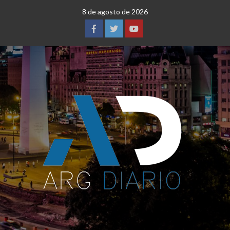
Saltar
8 de agosto de 2026
al
contenido
Facebook
Twitter
YouTube