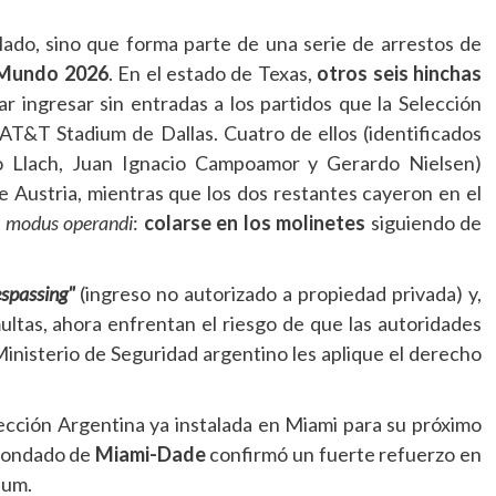
lado, sino que forma parte de una serie de arrestos de
 Mundo 2026
. En el estado de Texas,
otros seis hinchas
ar ingresar sin entradas a los partidos que la Selección
 AT&T Stadium de Dallas. Cuatro de ellos (identificados
o Llach, Juan Ignacio Campoamor y Gerardo Nielsen)
 Austria, mientras que los dos restantes cayeron en el
o
modus operandi
:
colarse en los molinetes
siguiendo de
espassing"
(ingreso no autorizado a propiedad privada) y,
ultas, ahora enfrentan el riesgo de que las autoridades
Ministerio de Seguridad argentino les aplique el derecho
lección Argentina ya instalada en Miami para su próximo
l condado de
Miami-Dade
confirmó un fuerte refuerzo en
ium.