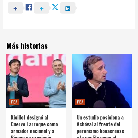
Más historias
PBA
PBA
Kicillof designó al
Un estudio posiciona a
Cuervo Larroque como
Achával al frente del
armador nacional y a
peronismo bonaerense
Bianco en provincia
y lo perfila como el