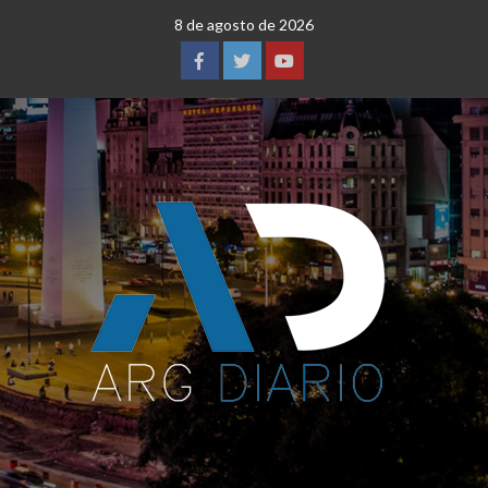
Saltar
8 de agosto de 2026
al
contenido
Facebook
Twitter
YouTube