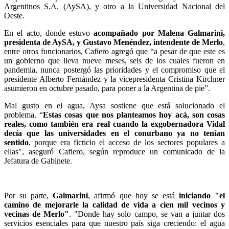
Argentinos S.A. (AySA), y otro a la Universidad Nacional del
Oeste.
En el acto, donde estuvo
acompañado por Malena Galmarini,
presidenta de AySA, y Gustavo Menéndez, intendente de Merlo
,
entre otros funcionarios, Cafiero agregó que “a pesar de que este es
un gobierno que lleva nueve meses, seis de los cuales fueron en
pandemia, nunca postergó las prioridades y el compromiso que el
presidente Alberto Fernández y la vicepresidenta Cristina Kirchner
asumieron en octubre pasado, para poner a la Argentina de pie”.
Mal gusto en el agua, Aysa sostiene que está solucionado el
problema. “
Estas cosas que nos planteamos hoy acá, son cosas
reales, como también era real cuando la exgobernadora Vidal
decía que las universidades en el conurbano ya no tenían
sentido
, porque era ficticio el acceso de los sectores populares a
ellas", aseguró Cafiero, según reproduce un comunicado de la
Jefatura de Gabinete.
Por su parte,
Galmarini
, afirmó que hoy se está
iniciando "el
camino de mejorarle la calidad de vida a cien mil vecinos y
vecinas de Merlo"
. "Donde hay solo campo, se van a juntar dos
servicios esenciales para que nuestro país siga creciendo: el agua