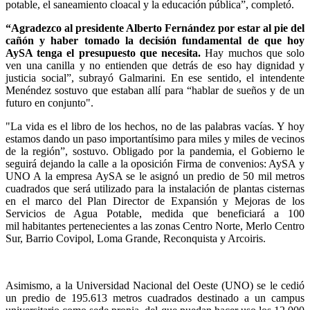
potable, el saneamiento cloacal y la educación pública”, completó.
“Agradezco al presidente Alberto Fernández por estar al pie del
cañón y haber tomado la decisión fundamental de que hoy
AySA tenga el presupuesto que necesita.
Hay muchos que solo
ven una canilla y no entienden que detrás de eso hay dignidad y
justicia social”, subrayó Galmarini. En ese sentido, el intendente
Menéndez sostuvo que estaban allí para “hablar de sueños y de un
futuro en conjunto".
"La vida es el libro de los hechos, no de las palabras vacías. Y hoy
estamos dando un paso importantísimo para miles y miles de vecinos
de la región”, sostuvo. Obligado por la pandemia, el Gobierno le
seguirá dejando la calle a la oposición Firma de convenios: AySA y
UNO A la empresa AySA se le asignó un predio de 50 mil metros
cuadrados que será utilizado para la instalación de plantas cisternas
en el marco del Plan Director de Expansión y Mejoras de los
Servicios de Agua Potable, medida que beneficiará a 100
mil habitantes pertenecientes a las zonas Centro Norte, Merlo Centro
Sur, Barrio Covipol, Loma Grande, Reconquista y Arcoiris.
Asimismo, a la Universidad Nacional del Oeste (UNO) se le cedió
un predio de 195.613 metros cuadrados destinado a un campus