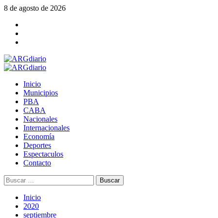
Saltar
8 de agosto de 2026
al
Facebook
contenido
Twitter
YouTube
Menú
principal
Inicio
Municipios
PBA
CABA
Nacionales
Internacionales
Economía
Deportes
Espectaculos
Contacto
Buscar:
Inicio
2020
septiembre