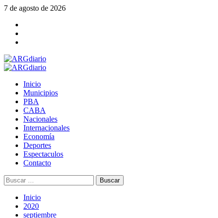
Saltar
7 de agosto de 2026
al
Facebook
contenido
Twitter
YouTube
Menú
principal
Inicio
Municipios
PBA
CABA
Nacionales
Internacionales
Economía
Deportes
Espectaculos
Contacto
Buscar:
Inicio
2020
septiembre