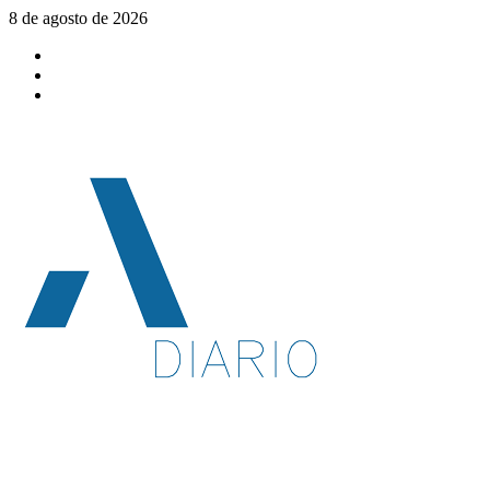
Saltar
8 de agosto de 2026
al
Facebook
contenido
Twitter
YouTube
Menú
principal