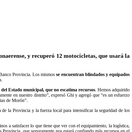
onaerense, y recuperó 12 motocicletas, que usará la
l Banco Provincia. Los mismos
se encuentran blindados y equipados
a.
e del Estado municipal, que no escatima recursos
. Hemos adquirido
amente en nuestro distrito”, expresó Ghi y agregó que “es un esfuerzo
lias de Morón”.
a de la Provincia y la fuerza local para intensificar la seguridad de los
 a satisfacer lo que tiene que ver con el equipamiento, la logística,
a Provincia, que seguramente nos estará confiando más recursos en el