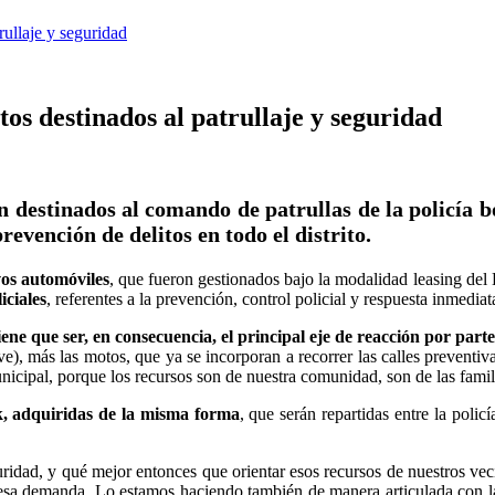
ullaje y seguridad
s destinados al patrullaje y seguridad
 destinados al comando de patrullas de la policía b
prevención de delitos en todo el distrito.
os automóviles
, que fueron gestionados bajo la modalidad leasing de
iciales
, referentes a la prevención, control policial y respuesta inmediat
e que ser, en consecuencia, el principal eje de reacción por part
e), más las motos, que ya se incorporan a recorrer las calles preventiv
nicipal, porque los recursos son de nuestra comunidad, son de las fami
 adquiridas de la misma forma
, que serán repartidas entre la policí
d, y qué mejor entonces que orientar esos recursos de nuestros vecinos
er esa demanda. Lo estamos haciendo también de manera articulada con l