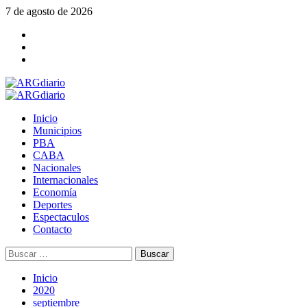
Saltar
7 de agosto de 2026
al
Facebook
contenido
Twitter
YouTube
Menú
principal
Inicio
Municipios
PBA
CABA
Nacionales
Internacionales
Economía
Deportes
Espectaculos
Contacto
Buscar:
Inicio
2020
septiembre