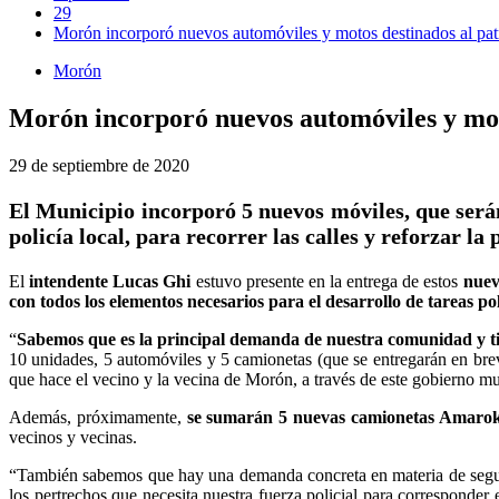
29
Morón incorporó nuevos automóviles y motos destinados al patr
Morón
Morón incorporó nuevos automóviles y moto
29 de septiembre de 2020
El Municipio incorporó 5 nuevos móviles, que serán
policía local, para recorrer las calles y reforzar la 
El
intendente Lucas Ghi
estuvo presente en la entrega de estos
nuev
con todos los elementos necesarios para el desarrollo de tareas pol
“
Sabemos que es la principal demanda de nuestra comunidad y tien
10 unidades, 5 automóviles y 5 camionetas (que se entregarán en brev
que hace el vecino y la vecina de Morón, a través de este gobierno mu
Además, próximamente,
se sumarán 5 nuevas camionetas Amarok,
vecinos y vecinas.
“También sabemos que hay una demanda concreta en materia de segurida
los pertrechos que necesita nuestra fuerza policial para correspond