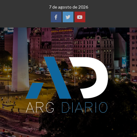
Saltar
7 de agosto de 2026
al
contenido
Facebook
Twitter
YouTube