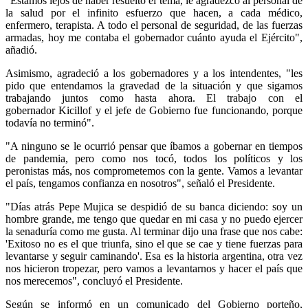
"Estamos lejos de haber resuelto el tema, le agradezco al personal de
la salud por el infinito esfuerzo que hacen, a cada médico,
enfermero, terapista. A todo el personal de seguridad, de las fuerzas
armadas, hoy me contaba el gobernador cuánto ayuda el Ejército",
añadió.
Asimismo, agradeció a los gobernadores y a los intendentes, "les
pido que entendamos la gravedad de la situación y que sigamos
trabajando juntos como hasta ahora. El trabajo con el
gobernador Kicillof y el jefe de Gobierno fue funcionando, porque
todavía no terminó".
"A ninguno se le ocurrió pensar que íbamos a gobernar en tiempos
de pandemia, pero como nos tocó, todos los políticos y los
peronistas más, nos comprometemos con la gente. Vamos a levantar
el país, tengamos confianza en nosotros", señaló el Presidente.
"Días atrás Pepe Mujica se despidió de su banca diciendo: soy un
hombre grande, me tengo que quedar en mi casa y no puedo ejercer
la senaduría como me gusta. Al terminar dijo una frase que nos cabe:
'Exitoso no es el que triunfa, sino el que se cae y tiene fuerzas para
levantarse y seguir caminando'. Esa es la historia argentina, otra vez
nos hicieron tropezar, pero vamos a levantarnos y hacer el país que
nos merecemos", concluyó el Presidente.
Según se informó en un comunicado del Gobierno porteño,