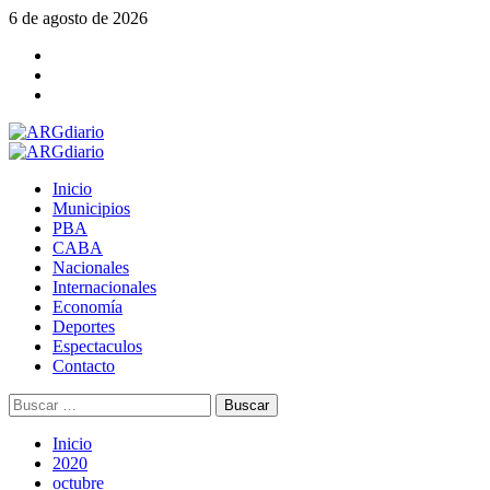
Saltar
6 de agosto de 2026
al
Facebook
contenido
Twitter
YouTube
Menú
principal
Inicio
Municipios
PBA
CABA
Nacionales
Internacionales
Economía
Deportes
Espectaculos
Contacto
Buscar:
Inicio
2020
octubre