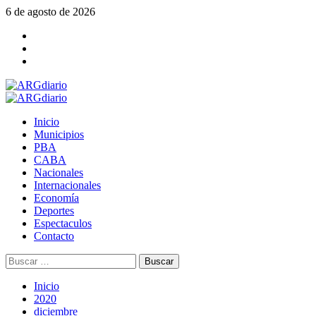
Saltar
6 de agosto de 2026
al
Facebook
contenido
Twitter
YouTube
Menú
principal
Inicio
Municipios
PBA
CABA
Nacionales
Internacionales
Economía
Deportes
Espectaculos
Contacto
Buscar:
Inicio
2020
diciembre