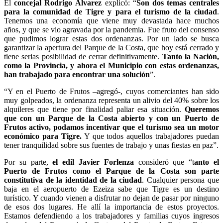
El
concejal Rodrigo Álvarez
explicó: “
Son dos temas centrales
para la comunidad de Tigre y para el turismo de la ciudad
.
Tenemos una economía que viene muy devastada hace muchos
años, y que se vio agravada por la pandemia. Fue fruto del consenso
que pudimos lograr estas dos ordenanzas. Por un lado se busca
garantizar la apertura del Parque de la Costa, que hoy está cerrado y
tiene serias posibilidad de cerrar definitivamente.
Tanto la Nación,
como la Provincia, y ahora el Municipio con estas ordenanzas,
han trabajado para encontrar una solución
”.
“Y en el Puerto de Frutos –agregó-, cuyos comerciantes han sido
muy golpeados, la ordenanza representa un alivio del 40% sobre los
alquileres que tiene por finalidad paliar esa situación.
Queremos
que con un Parque de la Costa abierto y con un Puerto de
Frutos activo, podamos incentivar que el turismo sea un motor
económico para Tigre.
Y que todos aquellos trabajadores puedan
tener tranquilidad sobre sus fuentes de trabajo y unas fiestas en paz”.
Por su parte,
el edil Javier Forlenza
consideró que “t
anto el
Puerto de Frutos como el Parque de la Costa son parte
constitutiva de la identidad de la ciudad
. Cualquier persona que
baja en el aeropuerto de Ezeiza sabe que Tigre es un destino
turístico. Y cuando vienen a disfrutar no dejan de pasar por ninguno
de esos dos lugares. He allí la importancia de estos proyectos.
Estamos defendiendo a los trabajadores y familias cuyos ingresos