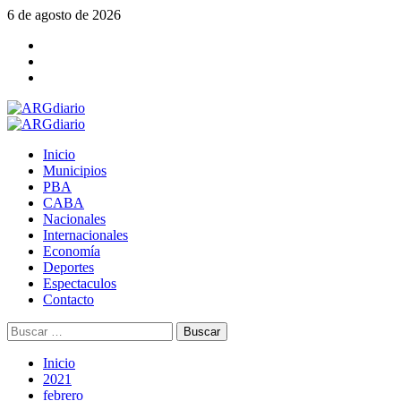
Saltar
6 de agosto de 2026
al
Facebook
contenido
Twitter
YouTube
Menú
principal
Inicio
Municipios
PBA
CABA
Nacionales
Internacionales
Economía
Deportes
Espectaculos
Contacto
Buscar:
Inicio
2021
febrero