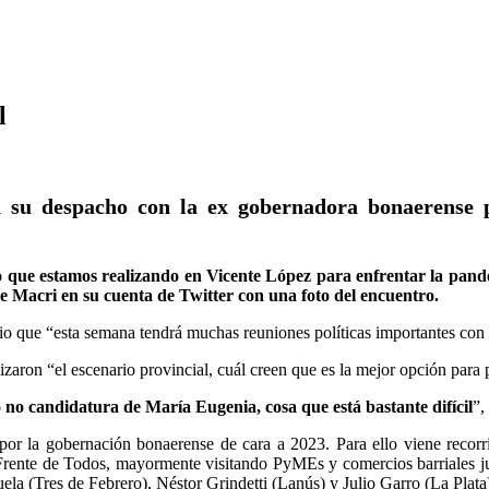
l
 su despacho con la ex gobernadora bonaerense pa
 que estamos realizando en Vicente López para enfrentar la pand
e Macri en su cuenta de Twitter con una foto del encuentro.
 que “esta semana tendrá muchas reuniones políticas importantes con p
izaron “el escenario provincial, cuál creen que es la mejor opción para
 o no candidatura de María Eugenia, cosa que está bastante difícil
”,
or la gobernación bonaerense de cara a 2023. Para ello viene recorrie
rente de Todos, mayormente visitando PyMEs y comercios barriales junt
a (Tres de Febrero), Néstor Grindetti (Lanús) y Julio Garro (La Plata