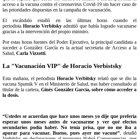
acceso a la vacuna contra el coronavirus Covid-19 sin hacer caso de
las prioridades dispuestas en la campaña de vacunación.
El escándalo estalló en las últimas horas cuando el
periodista
Horacio Verbitsky
admitió que había logrado vacunarse
gracias a la intervención del propio ministro.
Por estas horas
fuentes del Poder Ejecutivo, la principal candidata a
suceder a González García es la actual secretaria de Acceso a la
Salud,
Carla Vizzotti
.
La "Vacunación VIP" de Horacio Verbistsky
Esta mañana, el periodista
Horacio Verbitsky
relató que se dio la
vacuna Sputnik V en el Ministerio de Salud, tras haber consultado al
titular de la cartera,
Ginés González García, sobre cómo acceder a
la dosis.
“Ustedes se acuerdan que hace unos meses yo dije que prefería
esperar unos meses antes de vacunarme y ver qué efectos
secundarios podía haber. No tenía prisa, que no me iba a
apurar para vacunar. Bueno, pues ayer me vacuné”
, detalló
Verbitsky en declaraciones al programa Habrá Consecuencias, que