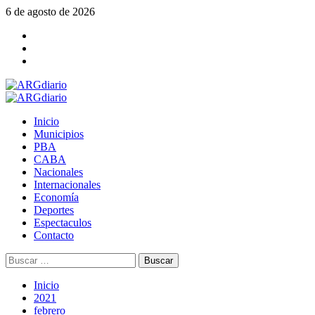
Saltar
6 de agosto de 2026
al
Facebook
contenido
Twitter
YouTube
Menú
principal
Inicio
Municipios
PBA
CABA
Nacionales
Internacionales
Economía
Deportes
Espectaculos
Contacto
Buscar:
Inicio
2021
febrero