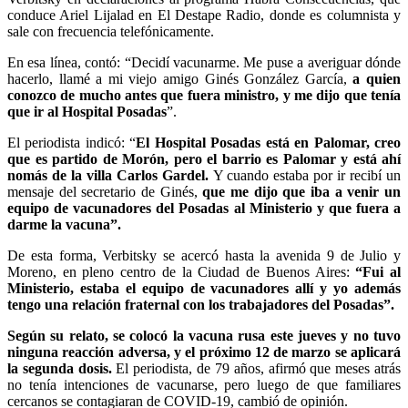
conduce Ariel Lijalad en El Destape Radio, donde es columnista y
sale con frecuencia telefónicamente.
En esa línea, contó: “Decidí vacunarme. Me puse a averiguar dónde
hacerlo, llamé a mi viejo amigo Ginés González García,
a quien
conozco de mucho antes que fuera ministro, y me dijo que tenía
que ir al Hospital Posadas
”.
El periodista indicó: “
El Hospital Posadas está en Palomar, creo
que es partido de Morón, pero el barrio es Palomar y está ahí
nomás de la villa Carlos Gardel.
Y cuando estaba por ir recibí un
mensaje del secretario de Ginés,
que me dijo que iba a venir un
equipo de vacunadores del Posadas al Ministerio y que fuera a
darme la vacuna”.
De esta forma, Verbitsky se acercó hasta la avenida 9 de Julio y
Moreno, en pleno centro de la Ciudad de Buenos Aires:
“Fui al
Ministerio, estaba el equipo de vacunadores allí y yo además
tengo una relación fraternal con los trabajadores del Posadas”.
Según su relato, se colocó la vacuna rusa este jueves y no tuvo
ninguna reacción adversa, y el próximo 12 de marzo se aplicará
la segunda dosis.
El periodista, de 79 años, afirmó que meses atrás
no tenía intenciones de vacunarse, pero luego de que familiares
cercanos se contagiaran de COVID-19, cambió de opinión.