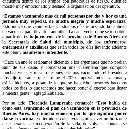
encuentra dentro de los grupos con patologías de riesgo, quien se
mostró muy emocionado y destacó la organización del operativo.
“
Estamos vacunando más de mil personas por día y hoy es una
jornada muy especial, de mucha alegría y mucha esperanza
.
Esto indica que venimos bien, todos los días reforzando la cantidad
de vacunas, para llevarle tranquilidad a cada vecino que se inscribió,
a partir del
trabajo enorme de la provincia de Buenos Aires, de
la Secretaría de Salud del municipio, de los enfermeros,
enfermeras y auxiliares
que están todos los días llevando adelante
este plan”,
manifestó el intendente.
“Hace un año le estábamos diciendo a los argentinos que no podían
salir de sus casas y comenzaba una cuarentena que complicó
muchas vidas, y un año después estamos vacunando, el Presidente
nos dijo que antes que termine el 2020 empezábamos a vacunar y
así lo hicimos, a pesar de lo que se ha dicho, nosotros hacemos
todos los días lo que tenemos que hacer, poner el cuerpo para llegar
a nuestra gente”, agregó Zabaleta.
Por su lado,
Florencia Lampreabe remarcó: “Esto habla de
cómo está avanzando el plan de vacunación en la provincia de
Buenos Aires, hay mucha emoción por lo que significa poder
darse la vacuna.
En términos colectivos significa ver un horizonte
de esperanza, de recuperación de la vida, de volver a contactarse
con los afectos y volver a las actividades laborales”.