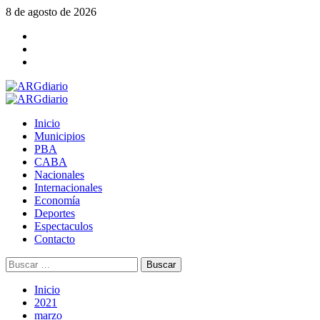
Saltar
8 de agosto de 2026
al
Facebook
contenido
Twitter
YouTube
Menú
principal
Inicio
Municipios
PBA
CABA
Nacionales
Internacionales
Economía
Deportes
Espectaculos
Contacto
Buscar:
Inicio
2021
marzo