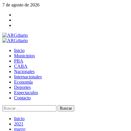
Saltar
7 de agosto de 2026
al
Facebook
contenido
Twitter
YouTube
Menú
principal
Inicio
Municipios
PBA
CABA
Nacionales
Internacionales
Economía
Deportes
Espectaculos
Contacto
Buscar:
Inicio
2021
marzo