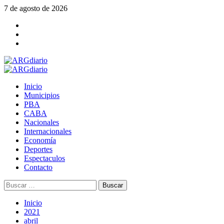
Saltar
7 de agosto de 2026
al
Facebook
contenido
Twitter
YouTube
Menú
principal
Inicio
Municipios
PBA
CABA
Nacionales
Internacionales
Economía
Deportes
Espectaculos
Contacto
Buscar:
Inicio
2021
abril