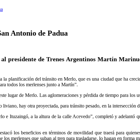
ua
San Antonio de Padua
l presidente de Trenes Argentinos Martín Marinucc
a la planificación del tránsito en Merlo, que es una ciudad que ha crec
para todos los merlenses junto a Martín”.
 este lugar de Merlo. Las aglomeraciones y pérdida de tiempo para los u
o liviano, hay otra proyectada, para tránsito pesado, en la intersección de
rlo e Ituzaingó, a la altura de la calle Acevedo”, completó y adelantó 
estacó los beneficios en términos de movilidad que traerá para quienes
ue los merlenses que suban al tren para trasladarse, lo hagan en forma 