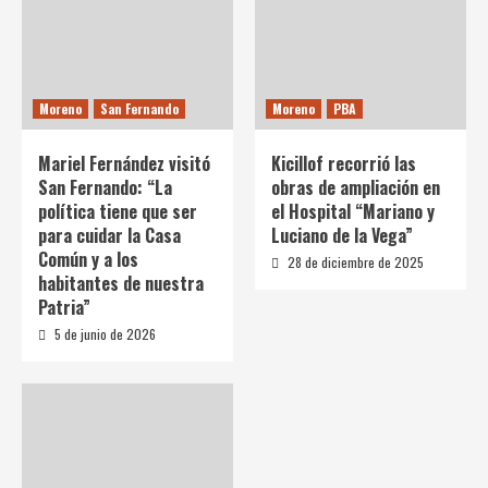
Moreno
San Fernando
Moreno
PBA
Mariel Fernández visitó
Kicillof recorrió las
San Fernando: “La
obras de ampliación en
política tiene que ser
el Hospital “Mariano y
para cuidar la Casa
Luciano de la Vega”
Común y a los
28 de diciembre de 2025
habitantes de nuestra
Patria”
5 de junio de 2026