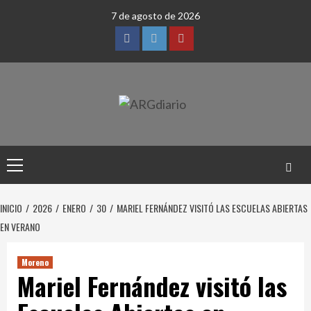
Saltar
7 de agosto de 2026
al
contenido
Facebook
Twitter
YouTube
Menú
principal
INICIO
2026
ENERO
30
MARIEL FERNÁNDEZ VISITÓ LAS ESCUELAS ABIERTAS
EN VERANO
Moreno
Mariel Fernández visitó las