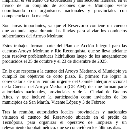
limpiaron el vertedero de excedencias y sus sectores laterales, en el
marco de un conjunto de acciones que el Municipio viene
coordinando con organismos nacionales y provinciales con
competencia en la materia.
Son tareas importantes, ya que el Reservorio contiene un cuenco
que acumula agua durante las lluvias para aliviar los conductos
subterráneos del Arroyo Medrano.
Estos trabajos forman parte del Plan de Acción Integral para las
cuencas Arroyo Medrano y Río Reconquista, que se lleva adelante
para resolver problemáticas hidráulicas luego de los anegamientos
producidos el 25 de octubre y el 23 de diciembre de 2025.
En lo que respecta a la cuenca del Arroyo Medrano, el Municipio ya
cumplió los objetivos de corto plazo. El primero fue lograr la
convocatoria de una reunión urgente del Comité Interjurisdiccional
de la Cuenca del Arroyo Medrano (CICAM), del que forman parte
autoridades nacionales, provinciales y de la Ciudad de Buenos
Aires, y que incluyó la participación como invitados de los
municipios de San Martín, Vicente López y 3 de Febrero.
Tras la reunión, autoridades locales, provinciales y nacionales
visitaron el cuenco del Reservorio ubicado en el predio de
Tecnópolis, para organizar el operativo de limpieza y un
relevamiento topobatimétrico, que se concretó en los últimos días.