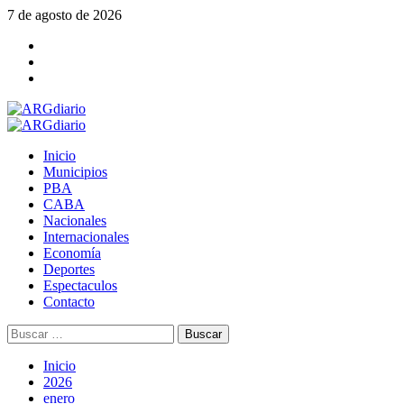
Saltar
7 de agosto de 2026
al
Facebook
contenido
Twitter
YouTube
Menú
principal
Inicio
Municipios
PBA
CABA
Nacionales
Internacionales
Economía
Deportes
Espectaculos
Contacto
Buscar:
Inicio
2026
enero