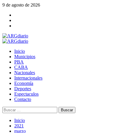
Saltar
9 de agosto de 2026
al
Facebook
contenido
Twitter
YouTube
Menú
principal
Inicio
Municipios
PBA
CABA
Nacionales
Internacionales
Economía
Deportes
Espectaculos
Contacto
Buscar:
Inicio
2021
marzo